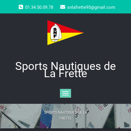
Skip
01.34.50.09.78
snlafrette95@gmail.com
to
content
Sports Nautiques de
La Frette
Toggle navigation
SPORTS NAUTIQUES DE LA
FRETTE